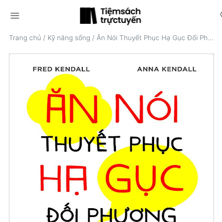
menu
s
Trang chủ
/
Kỹ năng sống
/
Ăn Nói Thuyết Phục Hạ Gục Đối Phương