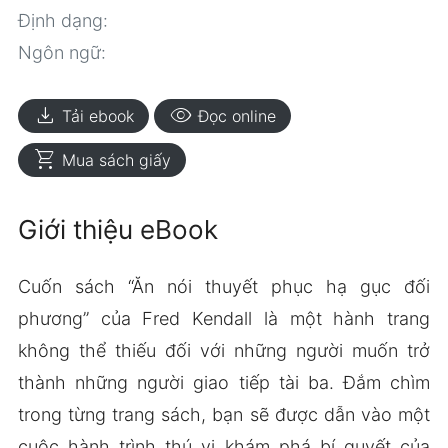
Định dạng:
Ngôn ngữ:
download
visibility
Tải ebook
Đọc online
shopping_cart
Mua sách giấy
Giới thiệu eBook
Cuốn sách “Ăn nói thuyết phục hạ gục đối
phương” của Fred Kendall là một hành trang
không thể thiếu đối với những người muốn trở
thành những người giao tiếp tài ba. Đắm chìm
trong từng trang sách, bạn sẽ được dẫn vào một
cuộc hành trình thú vị khám phá bí quyết của