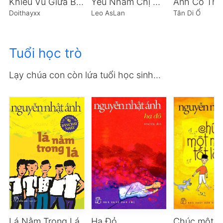
Khiêu Vũ Giữa Bầy Gõ
Yêu Nhầm Chị Hai Được Nhầm Em Gái
Doithayxx
Leo AsLan
Tân Di Ổ
Tuổi học trò
Lạy chúa con còn lứa tuổi học sinh...
Lá Nằm Trong Lá
Hạ Đỏ