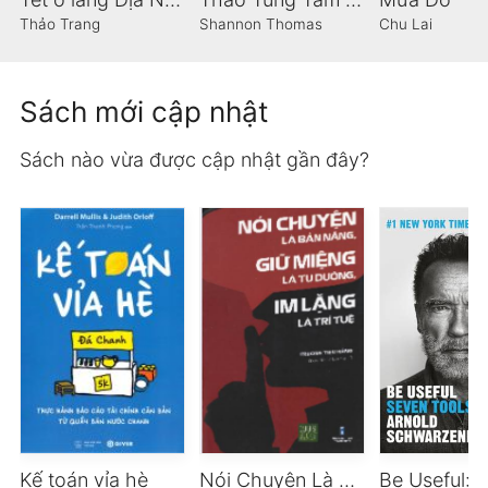
Thảo Trang
Shannon Thomas
Chu Lai
Sách mới cập nhật
Sách nào vừa được cập nhật gần đây?
Kế toán vỉa hè
Nói Chuyện Là Bản Năng, Giữ Miệng Là Tu Dưỡng, Im Lặng Là Trí Tuệ