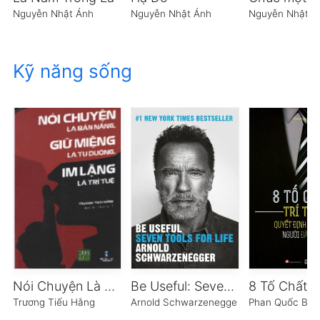
Nguyễn Nhật Ánh
Nguyễn Nhật Ánh
Nguyễn Nhật Á
Kỹ năng sống
Nói Chuyện Là Bản Năng, Giữ Miệng Là Tu Dưỡng, Im Lặng Là Trí Tuệ
Be Useful: Seven Tools for Life
Trương Tiếu Hằng
Arnold Schwarzenegger
Phan Quốc Bảo