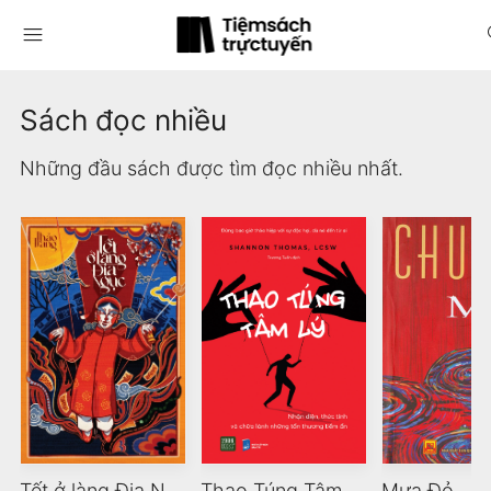
menu
s
Sách đọc nhiều
Những đầu sách được tìm đọc nhiều nhất.
Tết ở làng Địa Ngục
Thao Túng Tâm Lý
Mưa Đỏ