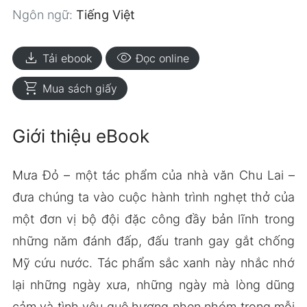
Ngôn ngữ:
Tiếng Việt
download
visibility
Tải ebook
Đọc online
shopping_cart
Mua sách giấy
Giới thiệu eBook
Mưa Đỏ – một tác phẩm của nhà văn Chu Lai –
đưa chúng ta vào cuộc hành trình nghẹt thở của
một đơn vị bộ đội đặc công đầy bản lĩnh trong
những năm đánh đấp, đấu tranh gay gắt chống
Mỹ cứu nước. Tác phẩm sắc xanh này nhắc nhớ
lại những ngày xưa, những ngày mà lòng dũng
cảm và tình yêu quê hương nhen nhóm trong mỗi