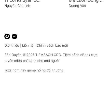
11 Lời Khuyên Dành Cho Thế Hệ Trẻ Của Bill Gates
Mẹ Luôn Đồng Hành Cùng Con
Nguyễn Gia Linh
Dương Văn
Giới thiệu
|
Liên hệ
|
Chính sách bảo mật
Bản Quyền © 2025
TIEMSACH.ORG
. Tiệm sách eBook trực
tuyến miễn phí dành cho mọi người.
kqxs hôm nay
game nổ hũ đổi thưởng