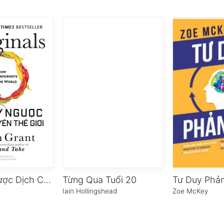
Tư Duy Ngược Dịch Chuyển Thế Giới
Từng Qua Tuổi 20
Tư Duy Phản
Iain Hollingshead
Zoe McKey