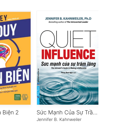
 Biện 2
Sức Mạnh Của Sự Trầm Lắng
10% Hạnh Ph
Jennifer B. Kahnweiler
Dan Harris