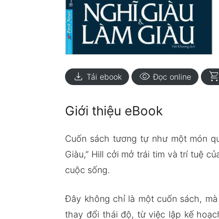
download
visibility
shopping_ca
Tải ebook
Đọc online
Giới thiệu eBook
Cuốn sách tương tự như một món quà
Giàu,” Hill cởi mở trái tim và trí tu
cuộc sống.
Đây không chỉ là một cuốn sách, mà 
thay đổi thái độ, từ việc lập kế ho