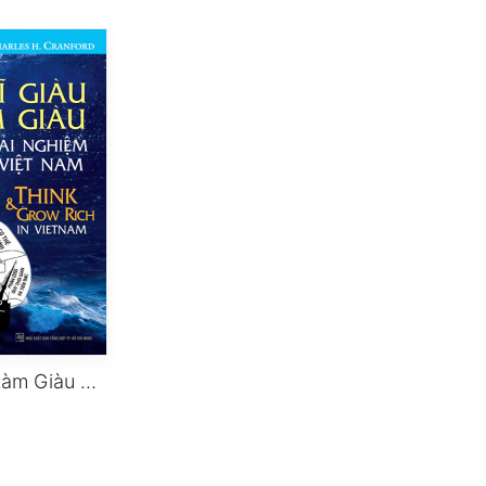
Nghĩ Giàu, Làm Giàu Và Những Trải Nghiệm Ở Việt Nam