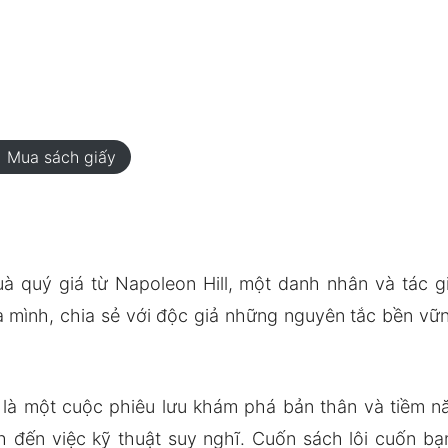
rt
Mua sách giấy
 quý giá từ Napoleon Hill, một danh nhân và tác gi
ệ của mình, chia sẻ với độc giả những nguyên tắc bền 
là một cuộc phiêu lưu khám phá bản thân và tiềm năn
ạch đến việc kỹ thuật suy nghĩ. Cuốn sách lôi cuốn b