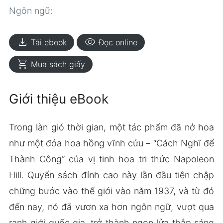
Ngôn ngữ:
download
visibility
Tải ebook
Đọc online
shopping_cart
Mua sách giấy
Giới thiệu eBook
Trong làn gió thời gian, một tác phẩm đã nở hoa
như một đóa hoa hồng vĩnh cửu – “Cách Nghĩ để
Thành Công” của vị tinh hoa tri thức Napoleon
Hill. Quyển sách đỉnh cao này lần đầu tiên chập
chững bước vào thế giới vào năm 1937, và từ đó
đến nay, nó đã vươn xa hơn ngôn ngữ, vượt qua
ranh giới quốc gia, trở thành ngọn lửa thắp sáng