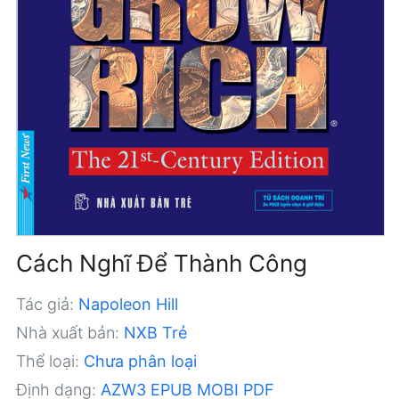
Cách Nghĩ Để Thành Công
Tác giả:
Napoleon Hill
Nhà xuất bản:
NXB Trẻ
Thể loại:
Chưa phân loại
Định dạng:
AZW3
EPUB
MOBI
PDF