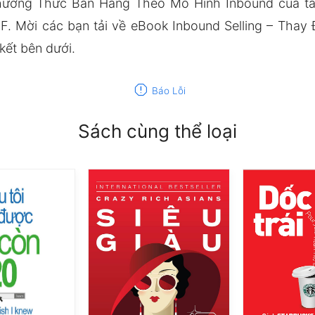
hương Thức Bán Hàng Theo Mô Hình Inbound của tác 
. Mời các bạn tải về eBook Inbound Selling – Tha
kết bên dưới.
report
Báo Lỗi
Sách cùng thể loại