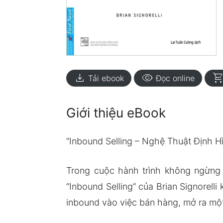
download
visibility
shopping_ca
Tải ebook
Đọc online
Giới thiệu eBook
“Inbound Selling – Nghệ Thuật Định H
Trong cuộc hành trình không ngừng 
“Inbound Selling” của Brian Signorel
inbound vào việc bán hàng, mở ra một