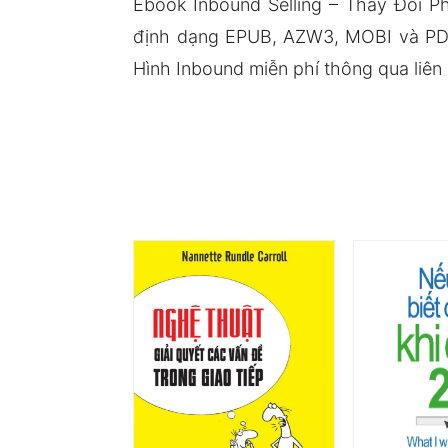
Ebook Inbound Selling – Thay Đổi P
định dạng EPUB, AZW3, MOBI và PDF
Hình Inbound miễn phí thông qua liên 