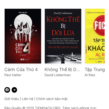
Cánh Cửa Thứ 4
Không Thể Bị Dối Lừa
Paul Halter
David Lieberman
Al Ries
Giới thiệu
|
Liên hệ
|
Chính sách bảo mật
Bản Quyền © 2025
TIEMSACH.ORG
. Tiệm sách eBook trực