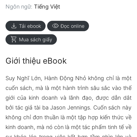
Ngôn ngữ:
Tiếng Việt
download
visibility
Tải ebook
Đọc online
shopping_cart
Mua sách giấy
Giới thiệu eBook
Suy Nghĩ Lớn, Hành Động Nhỏ không chỉ là một
cuốn sách, mà là một hành trình sâu sắc vào thế
giới của kinh doanh và lãnh đạo, được dẫn dắt
bởi tác giả tài ba Jason Jennings. Cuốn sách này
không chỉ đơn thuần là một tập hợp kiến thức về
kinh doanh, mà nó còn là một tác phẩm tinh tế về
sự khéo léo trong việc kết hợp tầm nhìn lớn và