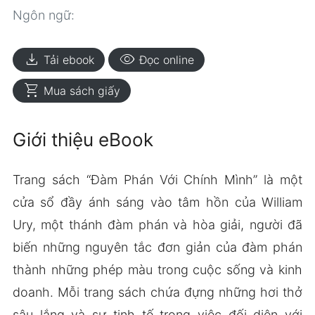
Ngôn ngữ:
download
visibility
Tải ebook
Đọc online
shopping_cart
Mua sách giấy
Giới thiệu eBook
Trang sách “Đàm Phán Với Chính Mình” là một
cửa sổ đầy ánh sáng vào tâm hồn của William
Ury, một thánh đàm phán và hòa giải, người đã
biến những nguyên tắc đơn giản của đàm phán
thành những phép màu trong cuộc sống và kinh
doanh. Mỗi trang sách chứa đựng những hơi thở
sâu lắng và sự tinh tế trong việc đối diện với