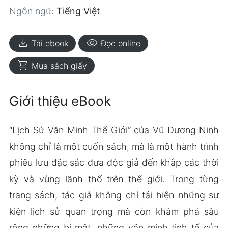
Ngôn ngữ:
Tiếng Việt
download
visibility
Tải ebook
Đọc online
shopping_cart
Mua sách giấy
Giới thiệu eBook
“Lịch Sử Văn Minh Thế Giới” của Vũ Dương Ninh
không chỉ là một cuốn sách, mà là một hành trình
phiêu lưu đặc sắc đưa độc giả đến khắp các thời
kỳ và vùng lãnh thổ trên thế giới. Trong từng
trang sách, tác giả không chỉ tái hiện những sự
kiện lịch sử quan trọng mà còn khám phá sâu
rộng những bí mật, những văn minh tinh tế của