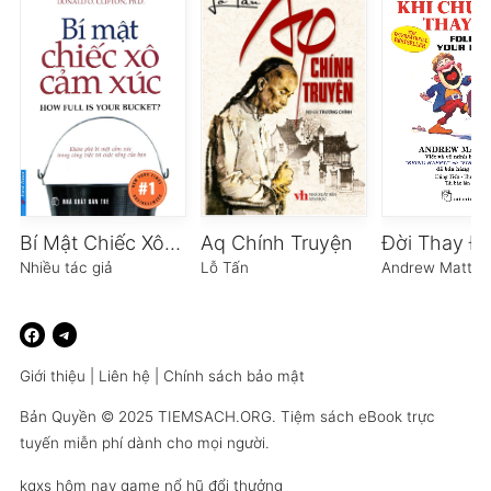
Bí Mật Chiếc Xô Cảm Xúc
Aq Chính Truyện
Nhiều tác giả
Lỗ Tấn
Andrew Matth
Giới thiệu
|
Liên hệ
|
Chính sách bảo mật
Bản Quyền © 2025
TIEMSACH.ORG
. Tiệm sách eBook trực
tuyến miễn phí dành cho mọi người.
kqxs hôm nay
game nổ hũ đổi thưởng