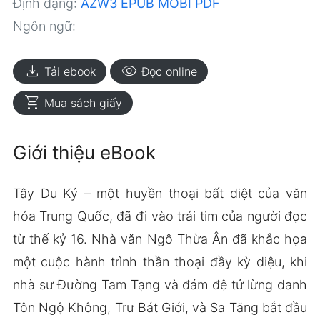
Định dạng:
AZW3
EPUB
MOBI
PDF
Ngôn ngữ:
download
visibility
Tải ebook
Đọc online
shopping_cart
Mua sách giấy
Giới thiệu eBook
Tây Du Ký – một huyền thoại bất diệt của văn
hóa Trung Quốc, đã đi vào trái tim của người đọc
từ thế kỷ 16. Nhà văn Ngô Thừa Ân đã khắc họa
một cuộc hành trình thần thoại đầy kỳ diệu, khi
nhà sư Đường Tam Tạng và đám đệ tử lừng danh
Tôn Ngộ Không, Trư Bát Giới, và Sa Tăng bắt đầu