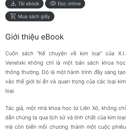
download
visibility
Tải ebook
Đọc online
shopping_cart
Mua sách giấy
Giới thiệu eBook
Cuốn sách “Kể chuyện về kim loại” của X.I.
Venetxki không chỉ là một bản sách khoa học
thông thường. Đó là một hành trình đầy sáng tạo
vào thế giới bí ẩn và quan trọng của các loại kim
loại.
Tác giả, một nhà khoa học từ Liên Xô, không chỉ
dẫn chúng ta qua lịch sử và tính chất của kim loại
mà còn biến mỗi chương thành một cuộc phiêu