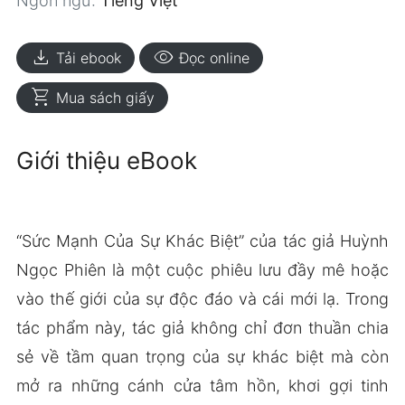
Ngôn ngữ:
Tiếng Việt
download
visibility
Tải ebook
Đọc online
shopping_cart
Mua sách giấy
Giới thiệu eBook
“Sức Mạnh Của Sự Khác Biệt” của tác giả Huỳnh
Ngọc Phiên là một cuộc phiêu lưu đầy mê hoặc
vào thế giới của sự độc đáo và cái mới lạ. Trong
tác phẩm này, tác giả không chỉ đơn thuần chia
sẻ về tầm quan trọng của sự khác biệt mà còn
mở ra những cánh cửa tâm hồn, khơi gợi tinh