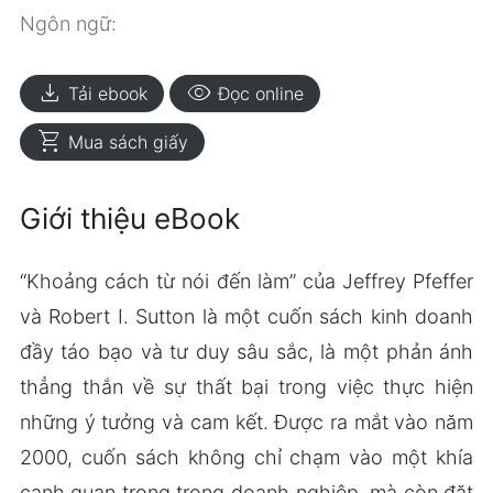
Ngôn ngữ:
download
visibility
Tải ebook
Đọc online
shopping_cart
Mua sách giấy
Giới thiệu eBook
“Khoảng cách từ nói đến làm” của Jeffrey Pfeffer
và Robert I. Sutton là một cuốn sách kinh doanh
đầy táo bạo và tư duy sâu sắc, là một phản ánh
thẳng thắn về sự thất bại trong việc thực hiện
những ý tưởng và cam kết. Được ra mắt vào năm
2000, cuốn sách không chỉ chạm vào một khía
cạnh quan trọng trong doanh nghiệp, mà còn đặt