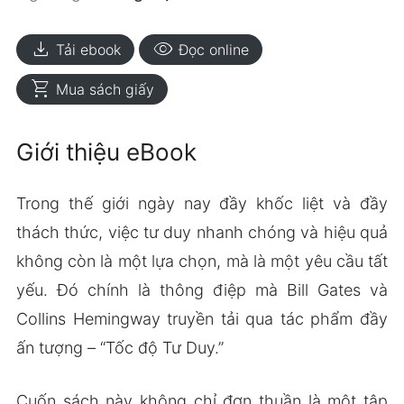
download
visibility
Tải ebook
Đọc online
shopping_cart
Mua sách giấy
Giới thiệu eBook
Trong thế giới ngày nay đầy khốc liệt và đầy
thách thức, việc tư duy nhanh chóng và hiệu quả
không còn là một lựa chọn, mà là một yêu cầu tất
yếu. Đó chính là thông điệp mà Bill Gates và
Collins Hemingway truyền tải qua tác phẩm đầy
ấn tượng – “Tốc độ Tư Duy.”
Cuốn sách này không chỉ đơn thuần là một tập