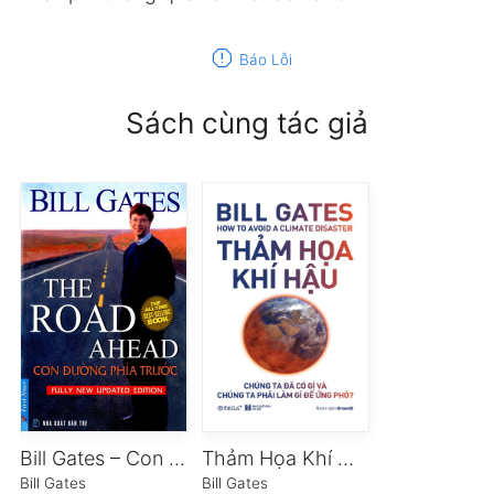
report
Báo Lỗi
Sách cùng tác giả
Bill Gates – Con Đường Phía Trước
Thảm Họa Khí Hậu
Bill Gates
Bill Gates