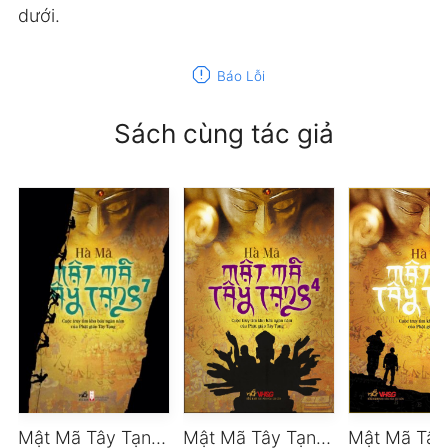
dưới.
report
Báo Lỗi
Sách cùng tác giả
Mật Mã Tây Tạng – Tập 7
Mật Mã Tây Tạng – Tập 4