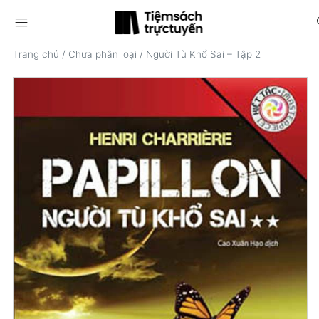
menu
s
Trang chủ
/
Chưa phân loại
/
Người Tù Khổ Sai – Tập 2