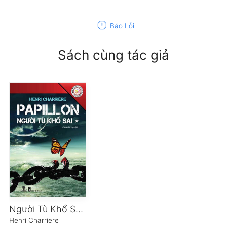
report
Báo Lỗi
Sách cùng tác giả
Người Tù Khổ Sai – Tập 1
Henri Charriere