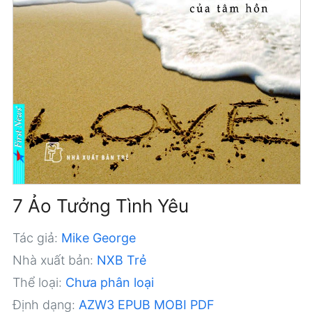
7 Ảo Tưởng Tình Yêu
Tác giả:
Mike George
Nhà xuất bản:
NXB Trẻ
Thể loại:
Chưa phân loại
Định dạng:
AZW3
EPUB
MOBI
PDF