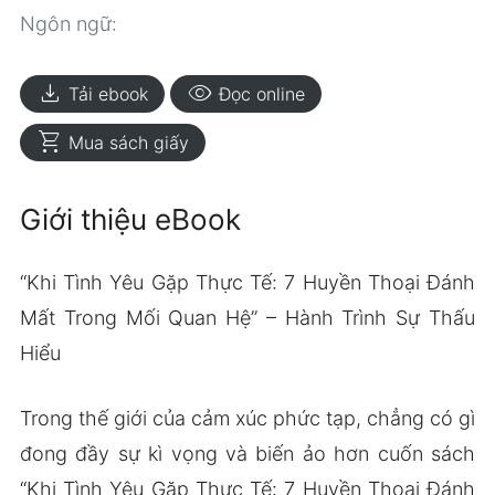
Ngôn ngữ:
download
visibility
Tải ebook
Đọc online
shopping_cart
Mua sách giấy
Giới thiệu eBook
“Khi Tình Yêu Gặp Thực Tế: 7 Huyền Thoại Đánh
Mất Trong Mối Quan Hệ” – Hành Trình Sự Thấu
Hiểu
Trong thế giới của cảm xúc phức tạp, chẳng có gì
đong đầy sự kì vọng và biến ảo hơn cuốn sách
“Khi Tình Yêu Gặp Thực Tế: 7 Huyền Thoại Đánh