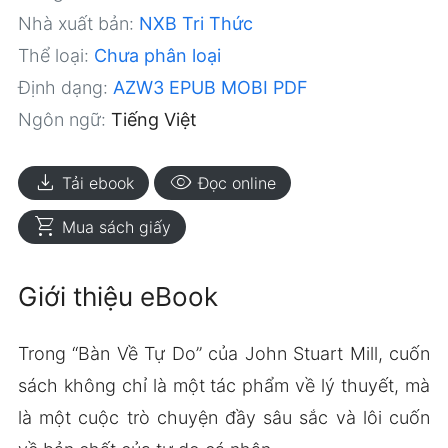
Nhà xuất bản:
NXB Tri Thức
Thể loại:
Chưa phân loại
Định dạng:
AZW3
EPUB
MOBI
PDF
Ngôn ngữ:
Tiếng Việt
download
visibility
Tải ebook
Đọc online
shopping_cart
Mua sách giấy
Giới thiệu eBook
Trong “Bàn Về Tự Do” của John Stuart Mill, cuốn
sách không chỉ là một tác phẩm về lý thuyết, mà
là một cuộc trò chuyện đầy sâu sắc và lôi cuốn