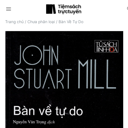
menu
s
Trang chủ
/
Chưa phân loại
/
Bàn Về Tự Do