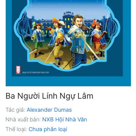
Ba Người Lính Ngự Lâm
Tác giả:
Alexander Dumas
Nhà xuất bản:
NXB Hội Nhà Văn
Thể loại:
Chưa phân loại