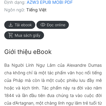
Định dạng:
AZW3
EPUB
MOBI
PDF
Ngôn ngữ:
Tiếng Việt
download
visibility
Tải ebook
Đọc online
shopping_cart
Mua sách giấy
Giới thiệu eBook
Ba Người Lính Ngự Lâm của Alexandre Dumas
cha không chỉ là một tác phẩm văn học nổi tiếng
của Pháp mà còn là một cuộc phiêu lưu đầy mê
hoặc và kịch tính. Tác phẩm này ra đời vào năm
1844 và lần đầu tiên đưa chúng ta vào cuộc đời
của d’Artagnan, một chàng lính ngự lâm trẻ tuổi từ