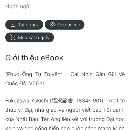
Ngôn ngữ:
download
visibility
Tải ebook
Đọc online
shopping_cart
Mua sách giấy
Giới thiệu eBook
“Phúc Ông Tự Truyện” – Cái Nhìn Gần Gũi Về
Cuộc Đời Vĩ Đại
Fukuzawa Yukichi (福沢諭吉, 1834-1901) – một tri
thức vĩ đại, nhà giáo và người viết báo nổi danh
của Nhật Bản. Tên ông liên kết với trường Đại học
Keio và ông cống hiến cho cuộc cách mạng Minh