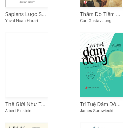
Sapiens Lược Sử Loài Người
Thăm Dò Tiềm Thức
Yuval Noah Harari
Carl Gustav Jung
Thế Giới Như Tôi Thấy
Trí Tuệ Đám Đông – Vì Sao Đa Số Thông Minh Hơn Thiểu Số
Albert Einstein
James Surowiecki