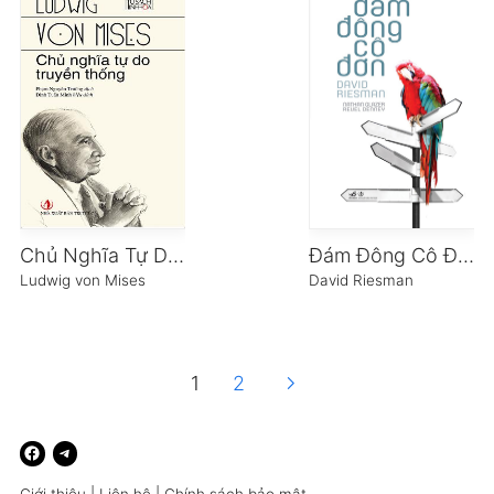
Chủ Nghĩa Tự Do Truyền Thống
Đám Đông Cô Đơn
Ludwig von Mises
David Riesman
chevron_right
1
2