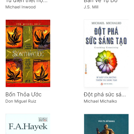
Từ điển triết học Hegel
Bàn Về Tự Do
Michael Inwood
J.S. Mill
Bốn Thỏa Ước
Đột phá sức sáng tạo
Don Miguel Ruiz
Michael Michalko