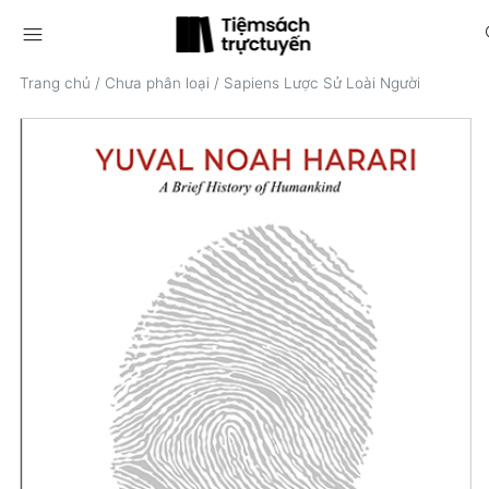
menu
s
Trang chủ
/
Chưa phân loại
/
Sapiens Lược Sử Loài Người