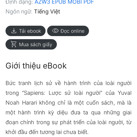
Định dạng:
AZW3
EPUB
MOBI
PDF
Ngôn ngữ:
Tiếng Việt
download
visibility
Tải ebook
Đọc online
shopping_cart
Mua sách giấy
Giới thiệu eBook
Bức tranh lịch sử về hành trình của loài người
trong “Sapiens: Lược sử loài người” của Yuval
Noah Harari không chỉ là một cuốn sách, mà là
một hành trình kỳ diệu đưa ta qua những giai
đoạn chính trong sự phát triển của loài người, từ
khởi đầu đến tương lai chưa biết.