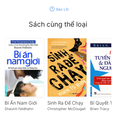
report
Báo Lỗi
Sách cùng thể loại
Bí Ẩn Nam Giới
Sinh Ra Để Chạy
Shaunti Feldhahn
Christopher McDougall
Brian Tracy