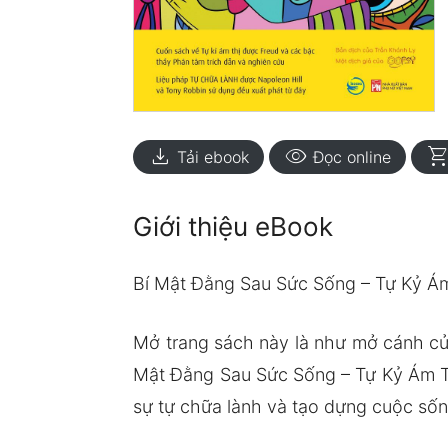
download
visibility
shopping_ca
Tải ebook
Đọc online
Giới thiệu eBook
Bí Mật Đằng Sau Sức Sống – Tự Kỷ Ám
Mở trang sách này là như mở cánh cửa
Mật Đằng Sau Sức Sống – Tự Kỷ Ám Th
sự tự chữa lành và tạo dựng cuộc sốn