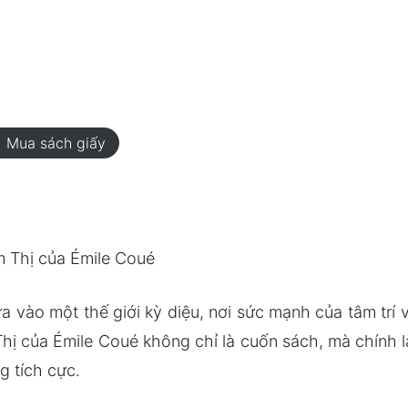
rt
Mua sách giấy
 Thị của Émile Coué
 vào một thế giới kỳ diệu, nơi sức mạnh của tâm trí
ị của Émile Coué không chỉ là cuốn sách, mà chính l
g tích cực.