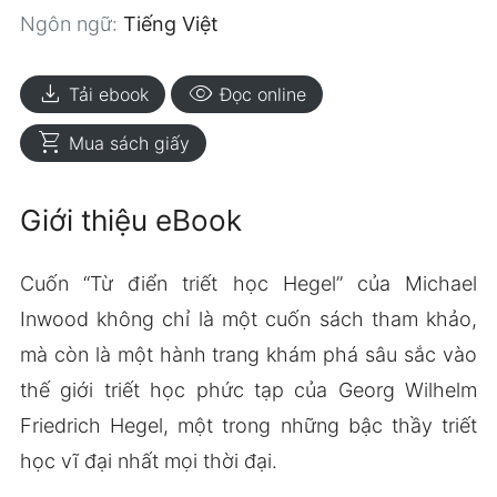
Ngôn ngữ:
Tiếng Việt
download
visibility
Tải ebook
Đọc online
shopping_cart
Mua sách giấy
Giới thiệu eBook
Cuốn “Từ điển triết học Hegel” của Michael
Inwood không chỉ là một cuốn sách tham khảo,
mà còn là một hành trang khám phá sâu sắc vào
thế giới triết học phức tạp của Georg Wilhelm
Friedrich Hegel, một trong những bậc thầy triết
học vĩ đại nhất mọi thời đại.