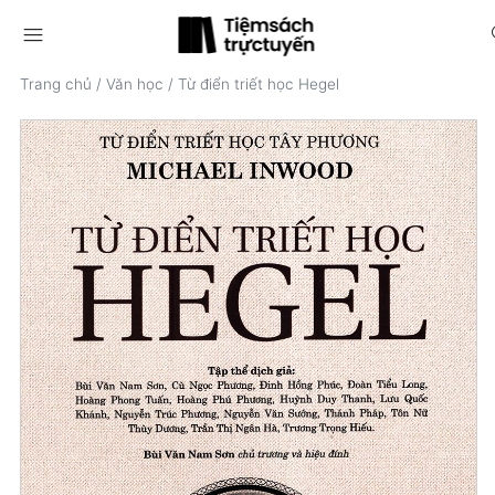
menu
s
Trang chủ
/
Văn học
/
Từ điển triết học Hegel