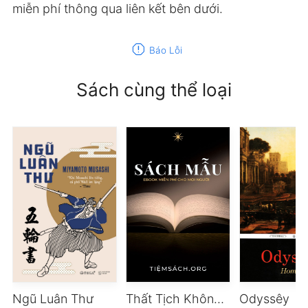
miễn phí thông qua liên kết bên dưới.
report
Báo Lỗi
Sách cùng thể loại
Ngũ Luân Thư
Thất Tịch Không Mưa
Odyssêy