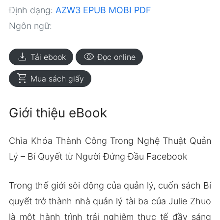
Định dạng:
AZW3
EPUB
MOBI
PDF
Ngôn ngữ:
download
visibility
Tải ebook
Đọc online
shopping_cart
Mua sách giấy
Giới thiệu eBook
Chìa Khóa Thành Công Trong Nghệ Thuật Quản
Lý – Bí Quyết từ Người Đứng Đầu Facebook
Trong thế giới sôi động của quản lý, cuốn sách Bí
quyết trở thành nhà quản lý tài ba của Julie Zhuo
là một hành trình trải nghiệm thực tế đầy sáng