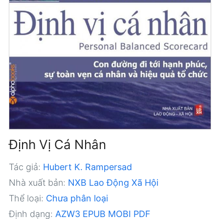
Định Vị Cá Nhân
Tác giả:
Hubert K. Rampersad
Nhà xuất bản:
NXB Lao Động Xã Hội
Thể loại:
Chưa phân loại
Định dạng:
AZW3
EPUB
MOBI
PDF