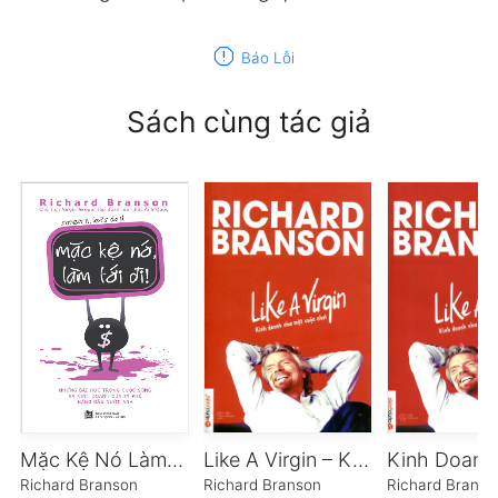
report
Báo Lỗi
Sách cùng tác giả
Mặc Kệ Nó Làm Tới Đi
Like A Virgin – Kinh Doanh Như Một Cuộc Chơi
Richard Branson
Richard Branson
Richard Branso