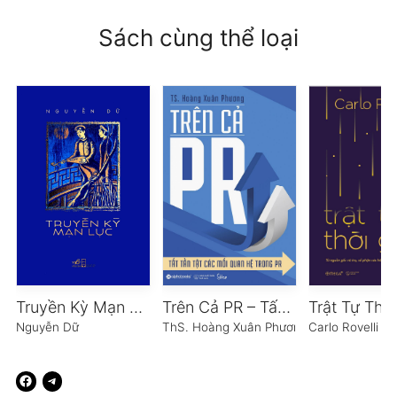
Sách cùng thể loại
Truyền Kỳ Mạn Lục
Trên Cả PR – Tất Tần Tật Các Mối Quan Hệ Trong PR
Trật Tự Thờ
Nguyễn Dữ
ThS. Hoàng Xuân Phương
Carlo Rovelli