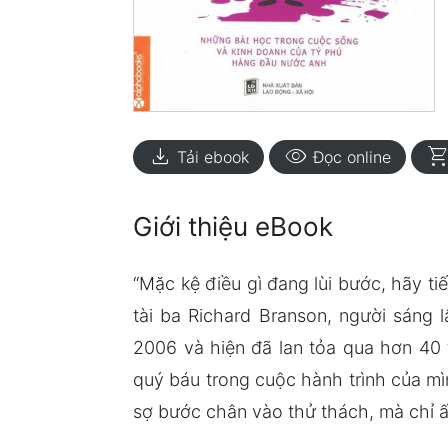
download
visibility
shopping_ca
Tải ebook
Đọc online
Giới thiệu eBook
“Mặc kệ điều gì đang lùi bước, hãy ti
tài ba Richard Branson, người sáng 
2006 và hiện đã lan tỏa qua hơn 40 
quý báu trong cuộc hành trình của mì
sợ bước chân vào thử thách, mà chỉ ấ