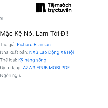
i!
Mặc Kệ Nó, Làm Tới Đi!
Tác giả:
Richard Branson
Nhà xuất bản:
NXB Lao Động Xã Hội
Thể loại:
Kỹ năng sống
Định dạng:
AZW3
EPUB
MOBI
PDF
Ngôn ngữ: