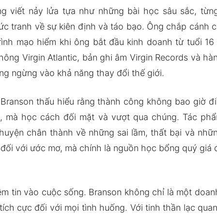
 viết nảy lửa tựa như những bài học sâu sắc, từng
ức tranh về sự kiên định và táo bạo. Ông chắp cánh c
trình mạo hiểm khi ông bắt đầu kinh doanh từ tuổi 16
ông Virgin Atlantic, bản ghi âm Virgin Records và hà
hông ngừng vào khả năng thay đổi thế giới.
, Branson thấu hiểu rằng thành công không bao giờ 
ại, mà học cách đối mặt và vượt qua chúng. Tác phẩ
huyện chân thành về những sai lầm, thất bại và nhữn
tử đối với ước mơ, mà chính là nguồn học bổng quý giá
iềm tin vào cuộc sống. Branson không chỉ là một doa
ộ tích cực đối với mọi tình huống. Với tinh thần lạc qu