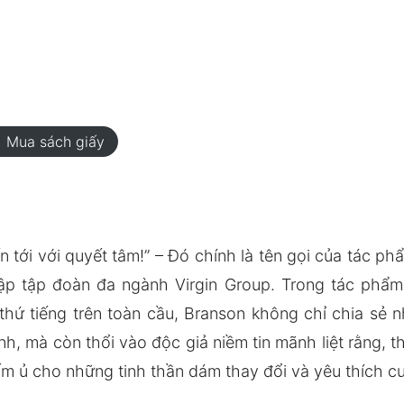
rt
Mua sách giấy
ến tới với quyết tâm!” – Đó chính là tên gọi của tác 
lập tập đoàn đa ngành Virgin Group. Trong tác phẩ
thứ tiếng trên toàn cầu, Branson không chỉ chia s
nh, mà còn thổi vào độc giả niềm tin mãnh liệt rằng,
m ủ cho những tinh thần dám thay đổi và yêu thích c