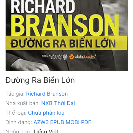
Đường Ra Biển Lớn
Tác giả:
Richard Branson
Nhà xuất bản:
NXB Thời Đại
Thể loại:
Chưa phân loại
Định dạng:
AZW3
EPUB
MOBI
PDF
Ngôn ngữ:
Tiếng Việt