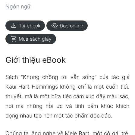
Ngôn ngữ:
download
visibility
Tải ebook
Đọc online
shopping_cart
Mua sách giấy
Giới thiệu eBook
Sách “Không chồng tôi vẫn sống” của tác giả
Kaui Hart Hemmings không chỉ là một cuốn tiểu
thuyết, mà là một bữa tiệc cảm xúc đầy màu sắc,
nơi mà những hồi ức và tình cảm khúc khích
đọng nhau tạo nên một tác phẩm độc đáo.
Chúng ta lắng nghe về Mele Bart, một cô gái trẻ,