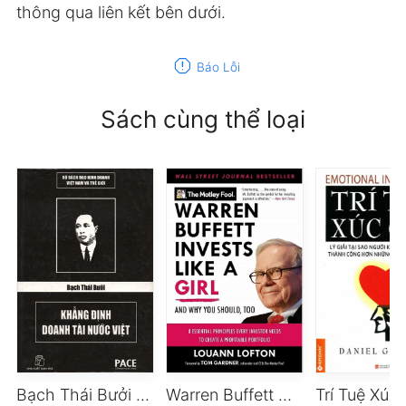
thông qua liên kết bên dưới.
report
Báo Lỗi
Sách cùng thể loại
Bạch Thái Bưởi – Khẳng định doanh tài nước Việt
Warren Buffett Đầu Tư Như Một Cô Gái
Trí Tuệ Xúc