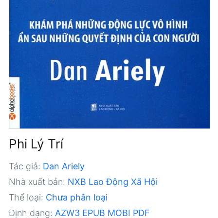
Phi Lý Trí
Tác giả:
Dan Ariely
Nhà xuất bản:
NXB Lao Động Xã Hội
Thể loại:
Chưa phân loại
Định dạng:
AZW3
EPUB
MOBI
PDF