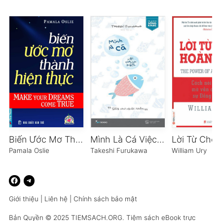
Biến Ước Mơ Thành Hiện Thực
Mình Là Cá Việc Của Mình Là Bơi
Pamala Oslie
Takeshi Furukawa
William Ury
Giới thiệu
|
Liên hệ
|
Chính sách bảo mật
Bản Quyền © 2025
TIEMSACH.ORG
. Tiệm sách eBook trực