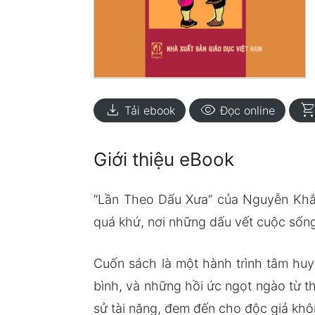
download
visibility
shopping_ca
Tải ebook
Đọc online
Giới thiệu eBook
“Lần Theo Dấu Xưa” của Nguyễn Khắc
quá khứ, nơi những dấu vết cuộc sốn
Cuốn sách là một hành trình tâm huy
bình, và những hồi ức ngọt ngào từ t
sử tài năng, đem đến cho độc giả khô