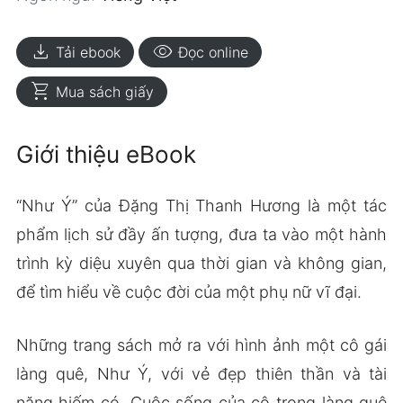
download
visibility
Tải ebook
Đọc online
shopping_cart
Mua sách giấy
Giới thiệu eBook
“Như Ý” của Đặng Thị Thanh Hương là một tác
phẩm lịch sử đầy ấn tượng, đưa ta vào một hành
trình kỳ diệu xuyên qua thời gian và không gian,
để tìm hiểu về cuộc đời của một phụ nữ vĩ đại.
Những trang sách mở ra với hình ảnh một cô gái
làng quê, Như Ý, với vẻ đẹp thiên thần và tài
năng hiếm có. Cuộc sống của cô trong làng quê