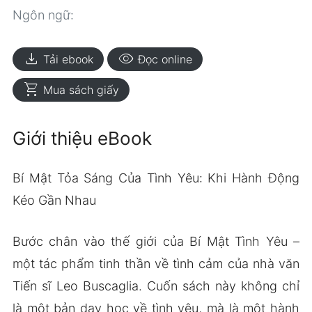
Ngôn ngữ:
download
visibility
Tải ebook
Đọc online
shopping_cart
Mua sách giấy
Giới thiệu eBook
Bí Mật Tỏa Sáng Của Tình Yêu: Khi Hành Động
Kéo Gần Nhau
Bước chân vào thế giới của Bí Mật Tình Yêu –
một tác phẩm tinh thần về tình cảm của nhà văn
Tiến sĩ Leo Buscaglia. Cuốn sách này không chỉ
là một bản dạy học về tình yêu, mà là một hành