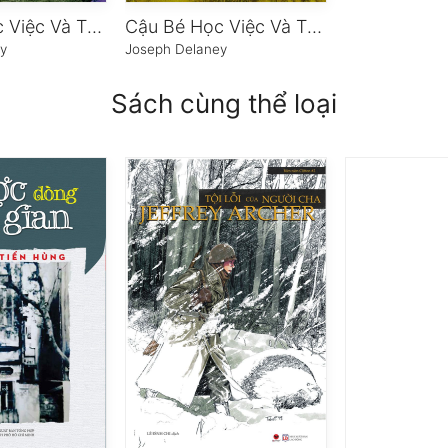
Cậu Bé Học Việc Và Thầy Trừ Tà – Phần 3: Đêm Của Kẻ Đánh Cắp Hồn
Cậu Bé Học Việc Và Thầy Trừ Tà – Phần 2: Lời Nguyền Của Quỷ Độc
y
Joseph Delaney
Sách cùng thể loại