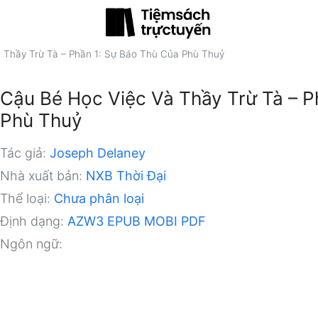
 Thầy Trừ Tà – Phần 1: Sự Báo Thù Của Phù Thuỷ
Cậu Bé Học Việc Và Thầy Trừ Tà – P
Phù Thuỷ
Tác giả:
Joseph Delaney
Nhà xuất bản:
NXB Thời Đại
Thể loại:
Chưa phân loại
Định dạng:
AZW3
EPUB
MOBI
PDF
Ngôn ngữ: