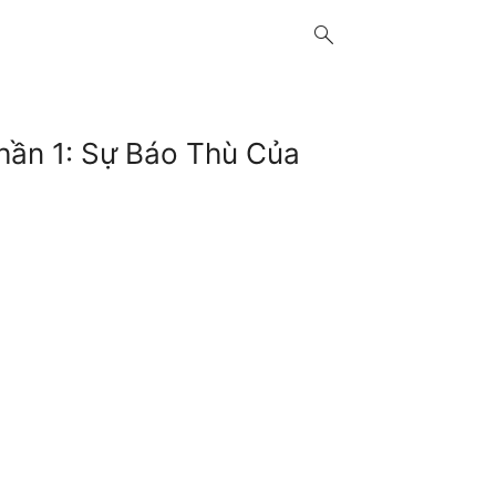
search
hần 1: Sự Báo Thù Của