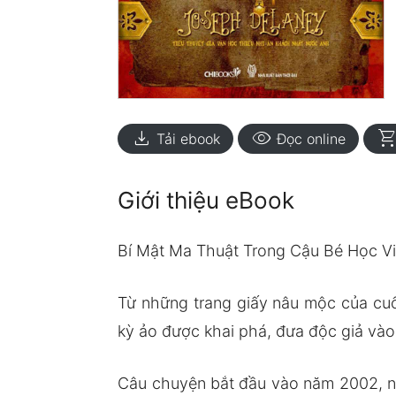
download
visibility
shopping_ca
Tải ebook
Đọc online
Giới thiệu eBook
Bí Mật Ma Thuật Trong Cậu Bé Học Vi
Từ những trang giấy nâu mộc của cuố
kỳ ảo được khai phá, đưa độc giả vào
Câu chuyện bắt đầu vào năm 2002, nơ