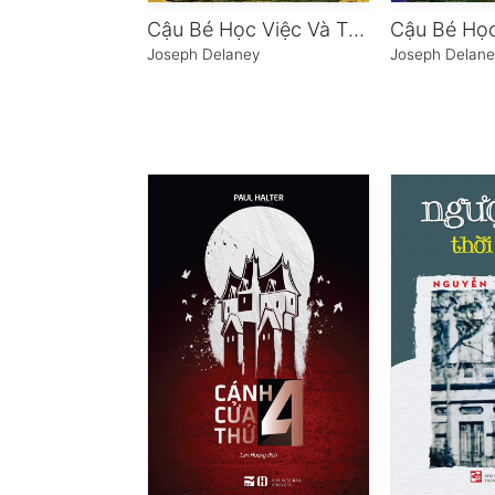
Cậu Bé Học Việc Và Thầy Trừ Tà – Phần 5: Cơn Thịnh Nộ Của Huyết Nhãn
Joseph Delaney
Joseph Delane