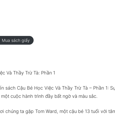
rt
Mua sách giấy
ệc Và Thầy Trừ Tà: Phần 1
n sách Cậu Bé Học Việc Và Thầy Trừ Tà – Phần 1: S
 một cuộc hành trình đầy bất ngờ và màu sắc.
i chúng ta gặp Tom Ward, một cậu bé 13 tuổi với tâm