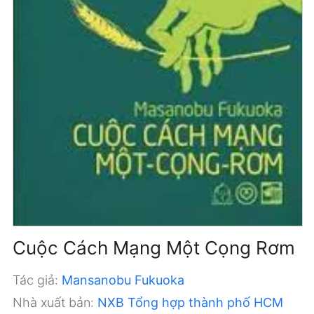
Cuộc Cách Mạng Một Cọng Rơm
Tác giả:
Mansanobu Fukuoka
Nhà xuất bản:
NXB Tổng hợp thành phố HCM