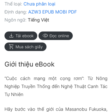
Thể loại:
Chưa phân loại
Định dạng:
AZW3
EPUB
MOBI
PDF
Ngôn ngữ:
Tiếng Việt
download
visibility
Tải ebook
Đọc online
shopping_cart
Mua sách giấy
Giới thiệu eBook
“Cuộc cách mạng một cọng rơm”: Từ Nông
Nghiệp Truyền Thống đến Nghệ Thuật Canh Tác
Tự Nhiên
Hãy bước vào thế giới của Masanobu Fukuoka,