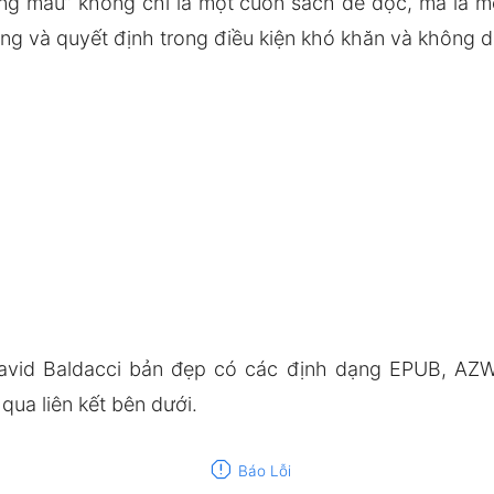
ồng máu” không chỉ là một cuốn sách để đọc, mà là mộ
ng và quyết định trong điều kiện khó khăn và không d
vid Baldacci bản đẹp có các định dạng EPUB, AZW
ua liên kết bên dưới.
report
Báo Lỗi