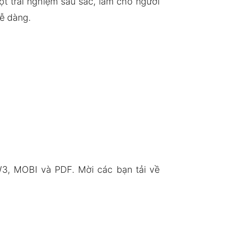
t trải nghiệm sâu sắc, làm cho người
ễ dàng.
3, MOBI và PDF. Mời các bạn tải về