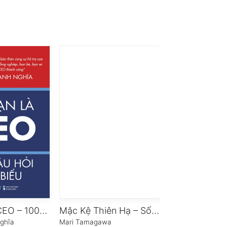
Khi Bạn Là CEO – 100 Câu Hỏi Tiêu Biểu
Mặc Kệ Thiên Hạ – Sống Như Người Nhật
Kinh Tế Học 
ghĩa
Mari Tamagawa
Steven D. Levitt