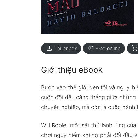
download
visibility
shopping_ca
Tải ebook
Đọc online
Giới thiệu eBook
Bước vào thế giới đen tối và nguy h
cuộc đối đầu căng thẳng giữa những n
chuyên nghiệp, mà còn là cuộc hành tr
Will Robie, một sát thủ lạnh lùng củ
chơi nguy hiểm khi họ phải đối đầu v