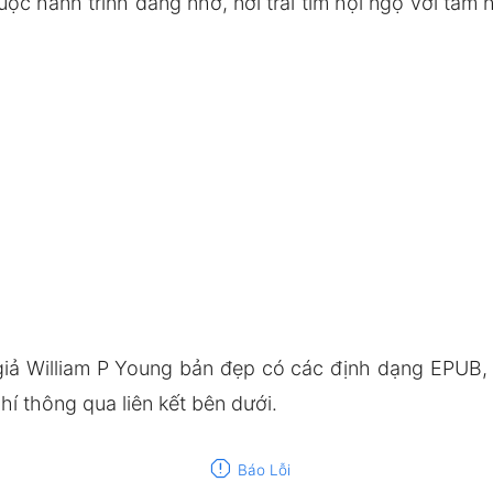
c hành trình đáng nhớ, nơi trái tim hội ngộ với tâm 
giả William P Young bản đẹp có các định dạng EPUB
í thông qua liên kết bên dưới.
report
Báo Lỗi