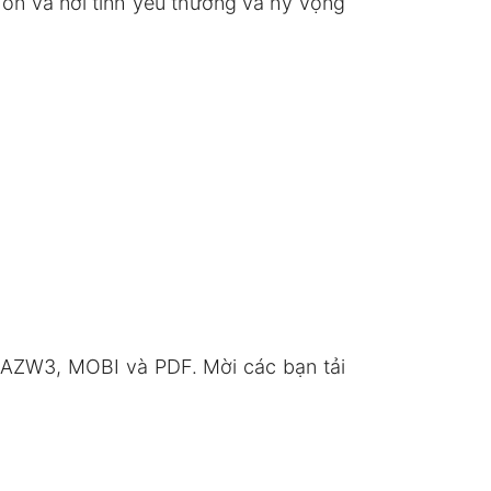
hồn và nơi tình yêu thương và hy vọng
, AZW3, MOBI và PDF. Mời các bạn tải