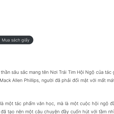
rt
Mua sách giấy
thần sâu sắc mang tên Nơi Trái Tim Hội Ngộ của tác g
Mack Allen Phillips, người đã phải đối mặt với mất má
à một tác phẩm văn học, mà là một cuộc hội ngộ đầ
, đã tạo nên một câu chuyện đầy cuốn hút với tầm nh