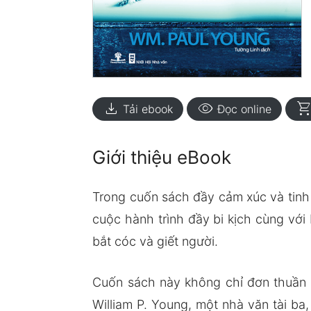
download
visibility
shopping_ca
Tải ebook
Đọc online
Giới thiệu eBook
Trong cuốn sách đầy cảm xúc và tinh 
cuộc hành trình đầy bi kịch cùng với 
bắt cóc và giết người.
Cuốn sách này không chỉ đơn thuần l
William P. Young, một nhà văn tài ba