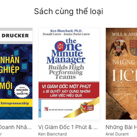
Sách cùng thể loại
Tinh Thần Doanh Nhân Khởi Nghiệp Và Sự Đổi Mới
Vị Giám Đốc 1 Phút & Bí Quyết Xây Dựng Nhóm Làm Việc Hiệu Quả
Những Bài H
r
Ken Blanchard
Ariel Durant