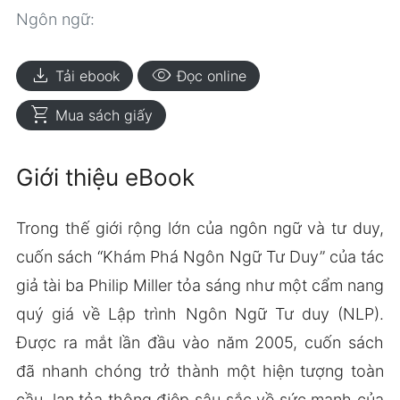
Ngôn ngữ:
download
visibility
Tải ebook
Đọc online
shopping_cart
Mua sách giấy
Giới thiệu eBook
Trong thế giới rộng lớn của ngôn ngữ và tư duy,
cuốn sách “Khám Phá Ngôn Ngữ Tư Duy” của tác
giả tài ba Philip Miller tỏa sáng như một cẩm nang
quý giá về Lập trình Ngôn Ngữ Tư duy (NLP).
Được ra mắt lần đầu vào năm 2005, cuốn sách
đã nhanh chóng trở thành một hiện tượng toàn
cầu, lan tỏa thông điệp sâu sắc về sức mạnh của