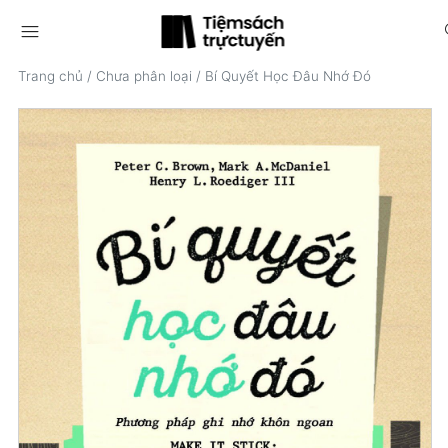
menu
s
Trang chủ
/
Chưa phân loại
/
Bí Quyết Học Đâu Nhớ Đó