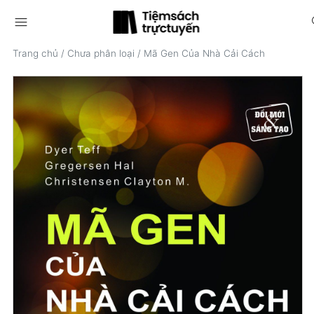
menu
s
Trang chủ
/
Chưa phân loại
/
Mã Gen Của Nhà Cải Cách