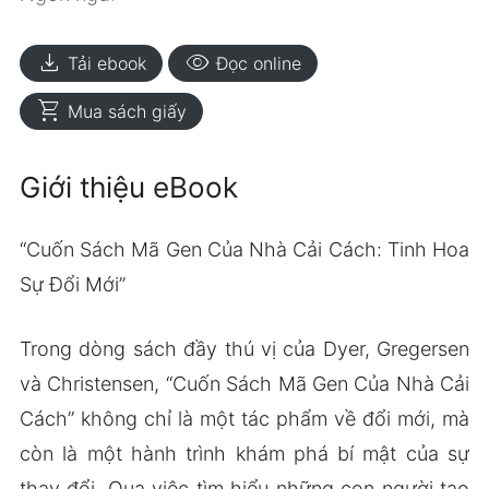
download
visibility
Tải ebook
Đọc online
shopping_cart
Mua sách giấy
Giới thiệu eBook
“Cuốn Sách Mã Gen Của Nhà Cải Cách: Tinh Hoa
Sự Đổi Mới”
Trong dòng sách đầy thú vị của Dyer, Gregersen
và Christensen, “Cuốn Sách Mã Gen Của Nhà Cải
Cách” không chỉ là một tác phẩm về đổi mới, mà
còn là một hành trình khám phá bí mật của sự
thay đổi. Qua việc tìm hiểu những con người tạo