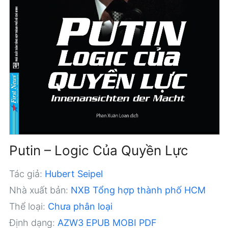
Putin – Logic Của Quyền Lực
Tác giả:
Hubert Seipel
Nhà xuất bản:
NXB Tổng hợp thành phố HCM
Thể loại:
Chưa phân loại
Định dạng:
AZW3
EPUB
MOBI
PDF