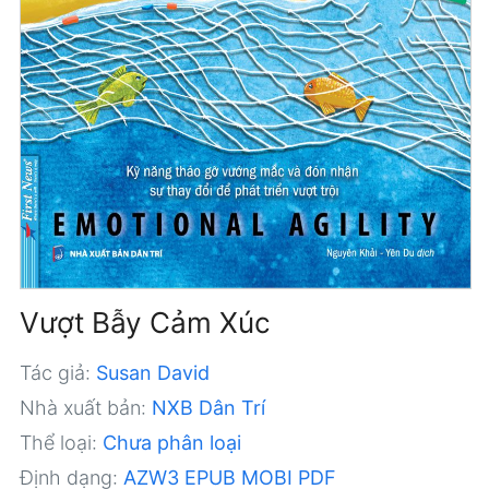
Vượt Bẫy Cảm Xúc
Tác giả:
Susan David
Nhà xuất bản:
NXB Dân Trí
Thể loại:
Chưa phân loại
Định dạng:
AZW3
EPUB
MOBI
PDF