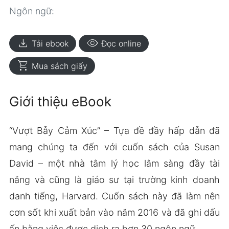
Ngôn ngữ:
download
visibility
Tải ebook
Đọc online
shopping_cart
Mua sách giấy
Giới thiệu eBook
“Vượt Bẫy Cảm Xúc” – Tựa đề đầy hấp dẫn đã
mang chúng ta đến với cuốn sách của Susan
David – một nhà tâm lý học lâm sàng đầy tài
năng và cũng là giáo sư tại trường kinh doanh
danh tiếng, Harvard. Cuốn sách này đã làm nên
cơn sốt khi xuất bản vào năm 2016 và đã ghi dấu
ấn bằng việc được dịch ra hơn 30 ngôn ngữ.