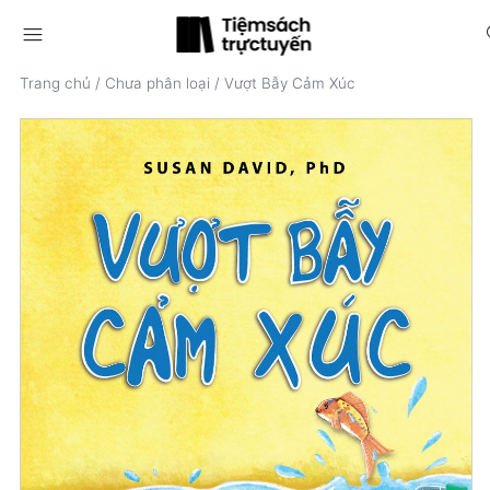
menu
s
Trang chủ
/
Chưa phân loại
/
Vượt Bẫy Cảm Xúc