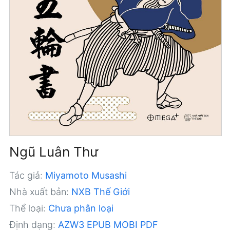
Ngũ Luân Thư
Tác giả:
Miyamoto Musashi
Nhà xuất bản:
NXB Thế Giới
Thể loại:
Chưa phân loại
Định dạng:
AZW3
EPUB
MOBI
PDF