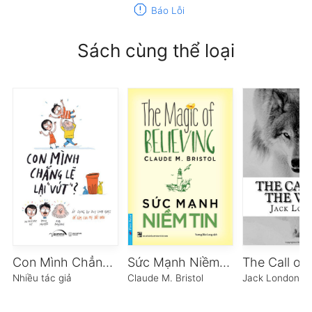
report
Báo Lỗi
Sách cùng thể loại
Con Mình Chẳng Lẽ Lại Vứt
Sức Mạnh Niềm Tin
Nhiều tác giả
Claude M. Bristol
Jack London