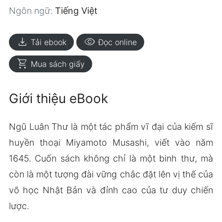
Ngôn ngữ:
Tiếng Việt
download
visibility
Tải ebook
Đọc online
shopping_cart
Mua sách giấy
Giới thiệu eBook
Ngũ Luân Thư là một tác phẩm vĩ đại của kiếm sĩ
huyền thoại Miyamoto Musashi, viết vào năm
1645. Cuốn sách không chỉ là một binh thư, mà
còn là một tượng đài vững chắc đặt lên vị thế của
võ học Nhật Bản và đỉnh cao của tư duy chiến
lược.