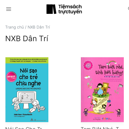
menu
s
Trang chủ
/
NXB Dân Trí
NXB Dân Trí