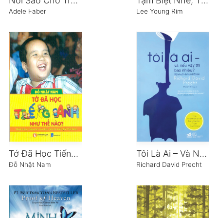
Nói Sao Cho Trẻ Chịu Nghe
Tạm Biệt Nhé, Tính Lười Biếng
Adele Faber
Lee Young Rim
Tớ Đã Học Tiếng Anh Như Thế Nào
Tôi Là Ai – Và Nếu Vậy Thì Bao Nhiêu?
Đỗ Nhật Nam
Richard David Precht