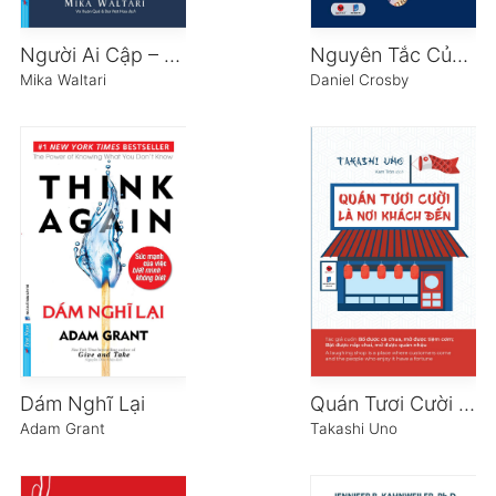
Người Ai Cập – Quyền lực và Tình yêu – Tập 1
Nguyên Tắc Của Thịnh Vượng
Mika Waltari
Daniel Crosby
Dám Nghĩ Lại
Quán Tươi Cười Là Nơi Khách Đến
Adam Grant
Takashi Uno