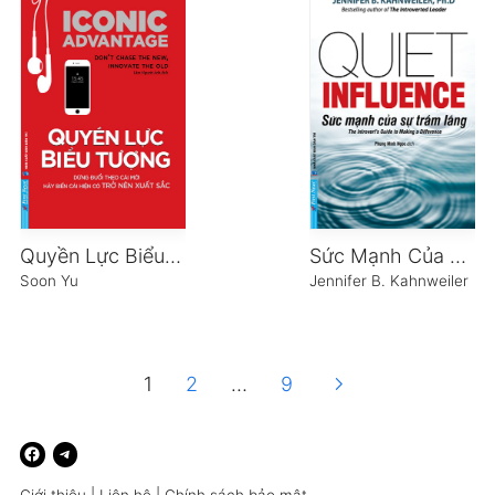
Quyền Lực Biểu Tượng
Sức Mạnh Của Sự Trầm Lắng
Soon Yu
Jennifer B. Kahnweiler
chevron_right
1
2
…
9