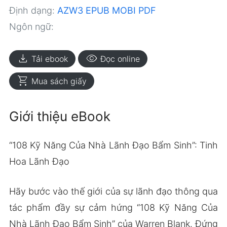
Định dạng:
AZW3
EPUB
MOBI
PDF
Ngôn ngữ:
download
visibility
Tải ebook
Đọc online
shopping_cart
Mua sách giấy
Giới thiệu eBook
“108 Kỹ Năng Của Nhà Lãnh Đạo Bẩm Sinh”: Tinh
Hoa Lãnh Đạo
Hãy bước vào thế giới của sự lãnh đạo thông qua
tác phẩm đầy sự cảm hứng “108 Kỹ Năng Của
Nhà Lãnh Đạo Bẩm Sinh” của Warren Blank. Đứng