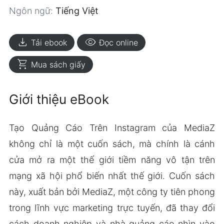
Ngôn ngữ:
Tiếng Việt
download
visibility
Tải ebook
Đọc online
shopping_cart
Mua sách giấy
Giới thiệu eBook
Tạo Quảng Cáo Trên Instagram của MediaZ
không chỉ là một cuốn sách, mà chính là cánh
cửa mở ra một thế giới tiềm năng vô tận trên
mạng xã hội phổ biến nhất thế giới. Cuốn sách
này, xuất bản bởi MediaZ, một công ty tiên phong
trong lĩnh vực marketing trực tuyến, đã thay đổi
cách doanh nghiệp và nhà quảng cáo nhìn vào