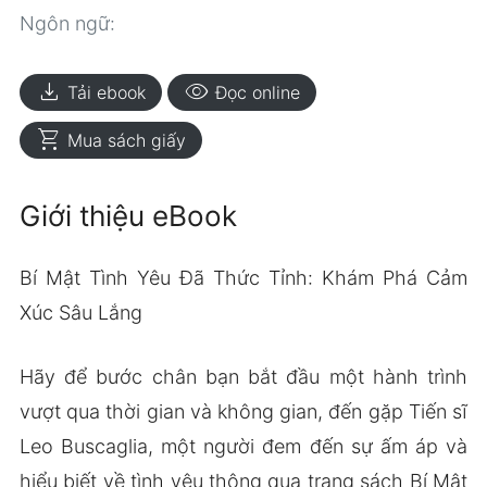
Ngôn ngữ:
download
visibility
Tải ebook
Đọc online
shopping_cart
Mua sách giấy
Giới thiệu eBook
Bí Mật Tình Yêu Đã Thức Tỉnh: Khám Phá Cảm
Xúc Sâu Lắng
Hãy để bước chân bạn bắt đầu một hành trình
vượt qua thời gian và không gian, đến gặp Tiến sĩ
Leo Buscaglia, một người đem đến sự ấm áp và
hiểu biết về tình yêu thông qua trang sách Bí Mật