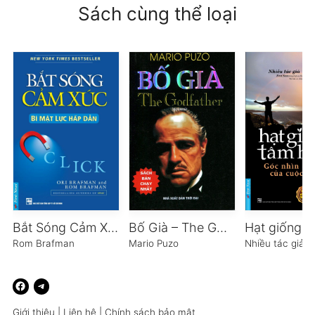
Sách cùng thể loại
Bắt Sóng Cảm Xúc – Bí Mật Lực Hấp Dẫn
Bố Già – The Godfather
Rom Brafman
Mario Puzo
Nhiều tác giả
Giới thiệu
|
Liên hệ
|
Chính sách bảo mật