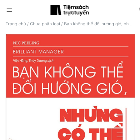
menu
s
Trang chủ
/
Chưa phân loại
/
Bạn không thể đổi hướng gió, nhưng có thể điều khiển cánh buồm