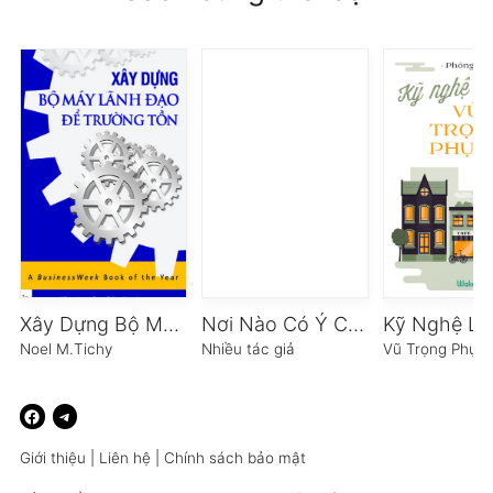
Xây Dựng Bộ Máy Lãnh Đạo Để Trường Tồn
Nơi Nào Có Ý Chí Nơi Đó Có Con Đường
Kỹ Nghệ Lấ
Noel M.Tichy
Nhiều tác giả
Vũ Trọng Phụn
Giới thiệu
|
Liên hệ
|
Chính sách bảo mật