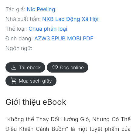
Tác giả:
Nic Peeling
Nhà xuất bản:
NXB Lao Động Xã Hội
Thể loại:
Chưa phân loại
Định dạng:
AZW3
EPUB
MOBI
PDF
Ngôn ngữ:
download
visibility
Tải ebook
Đọc online
shopping_cart
Mua sách giấy
Giới thiệu eBook
“Không thể Thay Đổi Hướng Gió, Nhưng Có Thể
Điều Khiển Cánh Buồm” là một tuyệt phẩm của